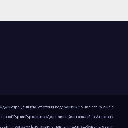
Адміністрація ліцею
Атестація педпрацівників
Бібліотека ліцею
акансії
Гуртки
Гуртожиток
Державна Кваліфікаційна Атестація
освітні програми
Дистанційне навчання
Для здобувачів освіти