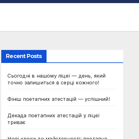
Recent Posts
Сьогодні в нашому ліцеї — день, який
точно залишиться в серці кожного!
Фініш поетапних атестацій — успішний!
Декада поетапних атестацій у ліцеї
триває
Нові кроки до майстерності: поетапна