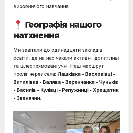
виробничого навчання.
Географія нашого
натхнення
Ми завітали до одинадцяти закладів
освіти, де на нас чекали активні, допитливі
та цілеспрямовані учні. Наш маршрут
проліг через села:
Лашківка • Васловівці •
Витилівка • Валява • Веренчанка • Чуньків
• Василів • Кулівці • Репужинці • Хрещатик
• Звенячин.