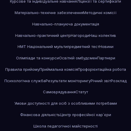
Курсове та індивідуальне навчання
Ліцензії та сертифікати
Матеріально-технічне забезпечення
Методичні комісії
Навчально-плануюча документація
Навчально-практичний центр
Нагороди
Наш колектив
НМТ Національний мультипредметний тест
Новини
Олімпіади та конкурси
Освітній омбудсмен
Партнери
Правила прийому
Приймальна комісія
Профорієнтаційна робота
Психологічна служба
Результати моніторингу
Річний звіт
Розклад
Самоврядування
Статут
Умови доступності для осіб з особливими потребами
Фінансова діяльність
Центр професійної кар`єри
Школа педагогічної майстерності