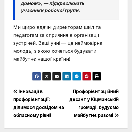
домом»
, — підкреслюють
учасники робочої групи.
Ми щиро вдячні директорам шкіл та
педагогам за сприяння в організації
зустрічей. Ваші учні — це неймовірна
молодь, з якою хочеться будувати
майбутнє нашої країни!
Навігація
Інновації в
Профорієнтаційний
профорієнтації:
десант у Кіцманській
записів
ділимося досвідом на
громаді: будуємо
обласному рівні!
майбутнє разом!