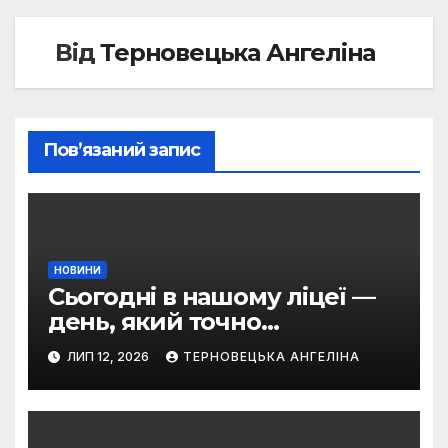
Від
Терновецька Ангеліна
Пов’язаний запис
НОВИНИ
Сьогодні в нашому ліцеї —
день, який точно
залишиться в серці
ЛИП 12, 2026
ТЕРНОВЕЦЬКА АНГЕЛІНА
кожного!