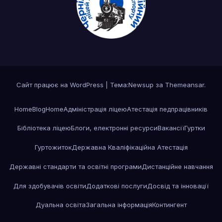
Сайт працює на WordPress
|
Тема:Newsup за
Themeansar
.
Home
Blog
Home
Адміністрація ліцею
Атестація педпрацівників
Бібліотека ліцею
Блоги, електронні ресурси
Вакансії
Гуртки
Гуртожиток
Державна Кваліфікаційна Атестація
Державні стандарти та освітні програми
Дистанційне навчання
Для здобувачів освіти
Додаткові послуги
Досвід та інновації
Дуальна освіта
Загальна інформація
Контингент