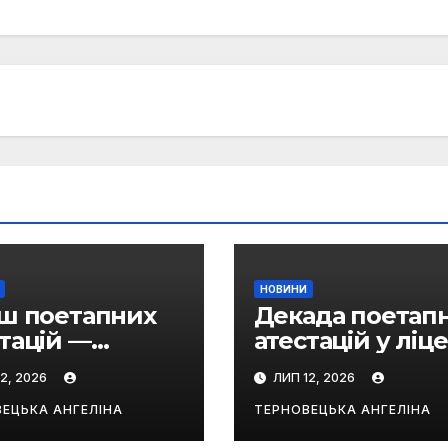
НОВИНИ
іш поетапних
Декада поетап
тацій —
атестацій у ліце
ішний!
триває
2, 2026
ЛИП 12, 2026
ЕЦЬКА АНГЕЛІНА
ТЕРНОВЕЦЬКА АНГЕЛІНА