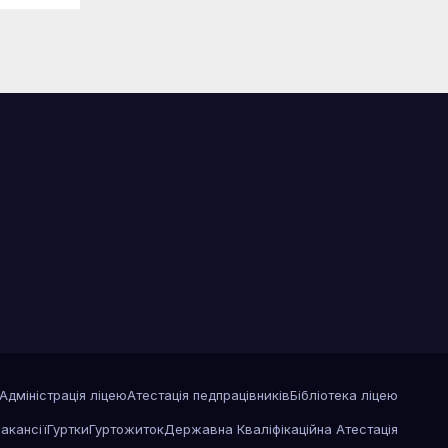
Адміністрація ліцею
Атестація педпрацівників
Бібліотека ліцею
акансії
Гуртки
Гуртожиток
Державна Кваліфікаційна Атестація