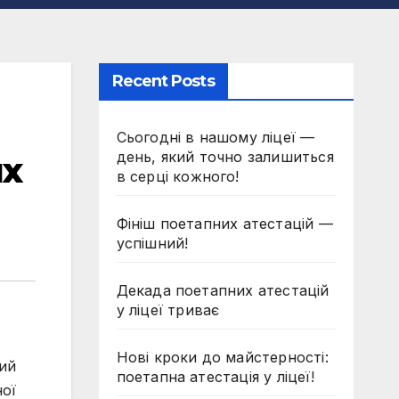
Recent Posts
Сьогодні в нашому ліцеї —
день, який точно залишиться
их
в серці кожного!
Фініш поетапних атестацій —
успішний!
Декада поетапних атестацій
у ліцеї триває
Нові кроки до майстерності:
ний
поетапна атестація у ліцеї!
ної