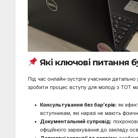
Які ключові питання б
Під час онлайн-зустрічі учасники детально 
зробити процес вступу для молоді з ТОТ м
Консультування без бар’єрів:
як ефек
вступникам, які наразі не мають фізич
Документальний супровід:
покрокови
офіційного зарахування до закладу осв
Державні гарантії та сервіси:
особлив