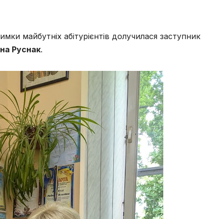
мки майбутніх абітурієнтів долучилася заступник
на Руснак
.