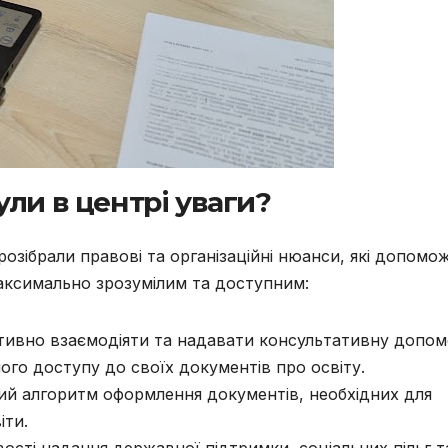
ули в центрі уваги?
розібрали правові та організаційні нюанси, які допомо
аксимально зрозумілим та доступним:
тивно взаємодіяти та надавати консультативну допом
ного доступу до своїх документів про освіту.
й алгоритм оформлення документів, необхідних для
іти.
ості надання державної підтримки, соціальних пільг т