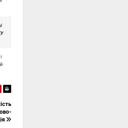
і
ту
ї
ий
кість
ово-
ія