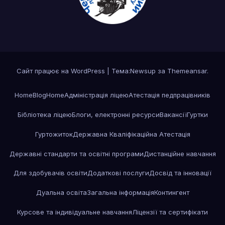
Сайт працює на WordPress
|
Тема:Newsup за
Themeansar
.
Home
Blog
Home
Адміністрація ліцею
Атестація педпрацівників
Бібліотека ліцею
Блоги, електронні ресурси
Вакансії
Гуртки
Гуртожиток
Державна Кваліфікаційна Атестація
Державні стандарти та освітні програми
Дистанційне навчання
Для здобувачів освіти
Додаткові послуги
Досвід та інновації
Дуальна освіта
Загальна інформація
Контингент
Курсове та індивідуальне навчання
Ліцензії та сертифікати