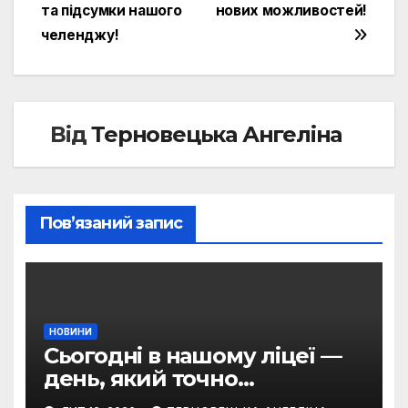
записів
та підсумки нашого
нових можливостей!
челенджу!
Від
Терновецька Ангеліна
Пов’язаний запис
НОВИНИ
Сьогодні в нашому ліцеї —
день, який точно
залишиться в серці