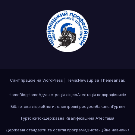
Сайт працює на WordPress
|
Тема:Newsup за
Themeansar
.
Home
Blog
Home
Адміністрація ліцею
Атестація педпрацівників
Бібліотека ліцею
Блоги, електронні ресурси
Вакансії
Гуртки
Гуртожиток
Державна Кваліфікаційна Атестація
Державні стандарти та освітні програми
Дистанційне навчання