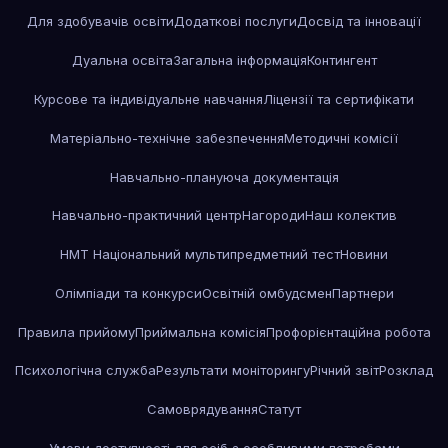
Для здобувачів освіти
Додаткові послуги
Досвід та інновації
Дуальна освіта
Загальна інформація
Контингент
Курсове та індивідуальне навчання
Ліцензії та сертифікати
Матеріально-технічне забезпечення
Методичні комісії
Навчально-плануюча документація
Навчально-практичний центр
Нагороди
Наш колектив
НМТ Національний мультипредметний тест
Новини
Олімпіади та конкурси
Освітній омбудсмен
Партнери
Правила прийому
Приймальна комісія
Профорієнтаційна робота
Психологічна служба
Результати моніторингу
Річний звіт
Розклад
Самоврядування
Статут