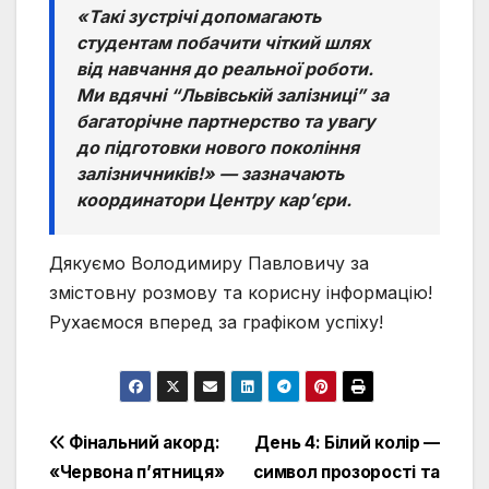
«Такі зустрічі допомагають
студентам побачити чіткий шлях
від навчання до реальної роботи.
Ми вдячні “Львівській залізниці” за
багаторічне партнерство та увагу
до підготовки нового покоління
залізничників!»
— зазначають
координатори Центру кар’єри.
Дякуємо Володимиру Павловичу за
змістовну розмову та корисну інформацію!
Рухаємося вперед за графіком успіху!
Навігація
Фінальний акорд:
День 4: Білий колір —
«Червона п’ятниця»
символ прозорості та