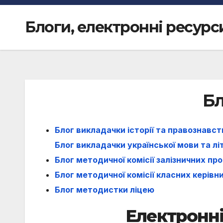
Блоги, електронні ресурс
Б
Блог викладачки історії та правознавс
Блог викладачки української мови та л
Блог методичної комісії залізничних пр
Блог методичної комісії класних керівн
Блог методистки ліцею
Електронн