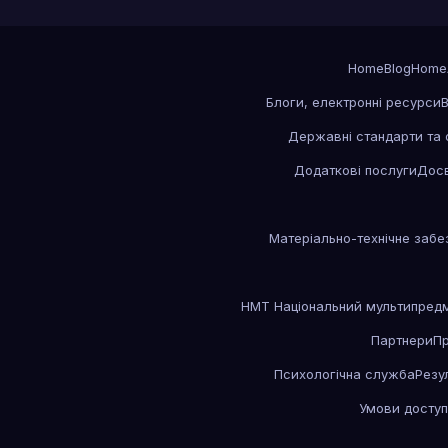
Home
Blog
Home
Блоги, електронні ресурси
В
Державні стандарти та 
Додаткові послуги
Досв
Матеріально-технічне забе
НМТ Національний мультипредм
Партнери
П
Психологічна служба
Резу
Умови доступ