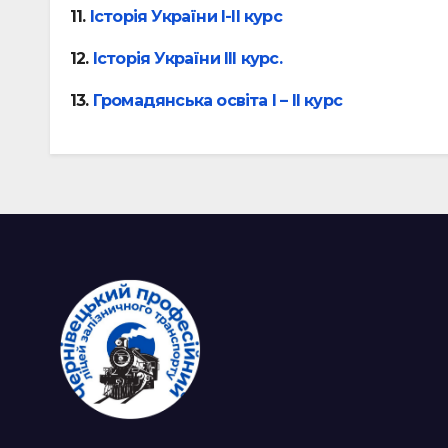
11.
Історія України І-ІІ курс
12.
Історія України ІІІ курс.
13.
Громадянська освіта І – ІІ курс