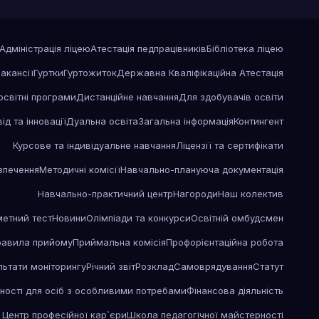
Адміністрація ліцею
Атестація педпрацівників
Бібліотека ліцею
акансії
Гуртки
Гуртожиток
Державна Кваліфікаційна Атестація
освітні програми
Дистанційне навчання
Для здобувачів освіти
ід та інновації
Дуальна освіта
Загальна інформація
Контингент
Курсове та індивідуальне навчання
Ліцензії та сертифікати
зпечення
Методичні комісії
Навчально-плануюча документація
Навчально-практичний центр
Нагороди
Наш колектив
етний тест
Новини
Олімпіади та конкурси
Освітній омбудсмен
равила прийому
Приймальна комісія
Профорієнтаційна робота
льтати моніторингу
Річний звіт
Розклад
Самоврядування
Статут
ності для осіб з особливими потребами
Фінансова діяльність
Центр професійної кар`єри
Школа педагогічної майстерності