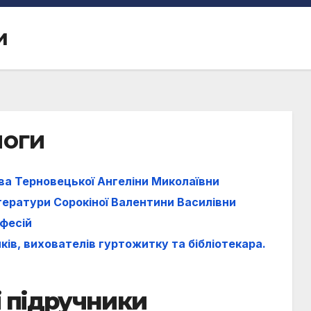
и
логи
тва Терновецької Ангеліни Миколаївни
ітератури Сорокіної Валентини Василівни
офесій
иків, вихователів гуртожитку та бібліотекара.
і підручники