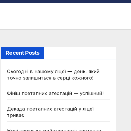
Recent Posts
Сьогодні в нашому ліцеї — день, який
точно залишиться в серці кожного!
Фініш поетапних атестацій — успішний!
Декада поетапних атестацій у ліцеї
триває
Нові кроки до майстерності: поетапна