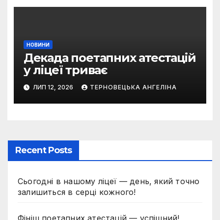
НОВИНИ
Декада поетапних атестацій
у ліцеї триває
ЛИП 12, 2026
ТЕРНОВЕЦЬКА АНГЕЛІНА
Recent Posts
Сьогодні в нашому ліцеї — день, який точно
залишиться в серці кожного!
Фініш поетапних атестацій — успішний!