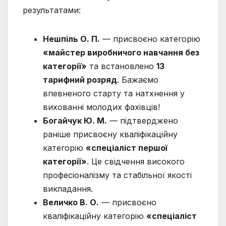
результатами:
Нешпіль О. П.
— присвоєно категорію
«майстер виробничого навчання без
категорії»
та встановлено
13
тарифний розряд
. Бажаємо
впевненого старту та натхнення у
вихованні молодих фахівців!
Богайчук Ю. М.
— підтверджено
раніше присвоєну кваліфікаційну
категорію
«спеціаліст першої
категорії»
. Це свідчення високого
професіоналізму та стабільної якості
викладання.
Величко В. О.
— присвоєно
кваліфікаційну категорію
«спеціаліст