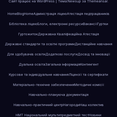
Сайт працює на WordPress
|
Тема:Newsup за
Themeansar
.
Home
Blog
Home
Адміністрація ліцею
Атестація педпрацівників
Бібліотека ліцею
Блоги, електронні ресурси
Вакансії
Гуртки
Гуртожиток
Державна Кваліфікаційна Атестація
Державні стандарти та освітні програми
Дистанційне навчання
Для здобувачів освіти
Додаткові послуги
Досвід та інновації
Дуальна освіта
Загальна інформація
Контингент
Курсове та індивідуальне навчання
Ліцензії та сертифікати
Матеріально-технічне забезпечення
Методичні комісії
Навчально-плануюча документація
Навчально-практичний центр
Нагороди
Наш колектив
НМТ Національний мультипредметний тест
Новини