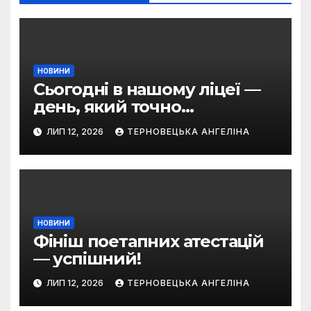
НОВИНИ
Сьогодні в нашому ліцеї —
день, який точно
залишиться в серці
ЛИП 12, 2026
ТЕРНОВЕЦЬКА АНГЕЛІНА
кожного!
НОВИНИ
Фініш поетапних атестацій
— успішний!
ЛИП 12, 2026
ТЕРНОВЕЦЬКА АНГЕЛІНА