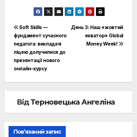
Навігація
Soft Skills —
День 3: Наш «жовтий
фундамент сучасного
екватор» Global
записів
педагога: викладачі
Money Week!
ліцею долучилися до
презентації нового
онлайн-курсу
Від
Терновецька Ангеліна
Пов’язаний запис