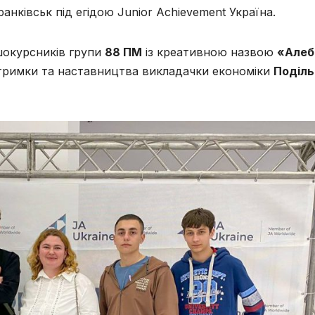
Франківськ під егідою Junior Achievement Україна.
шокурсників групи
88 ПМ
із креативною назвою
«Алеб
ідтримки та наставництва викладачки економіки
Поділь