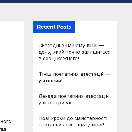
Recent Posts
Сьогодні в нашому ліцеї —
день, який точно залишиться
в серці кожного!
Фініш поетапних атестацій —
успішний!
Декада поетапних атестацій
у ліцеї триває
Нові кроки до майстерності:
йного
поетапна атестація у ліцеї!
тва