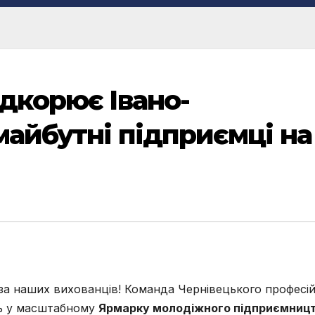
дкорює Івано-
майбутні підприємці на
за наших вихованців! Команда Чернівецького професі
ть у масштабному
Ярмарку молодіжного підприємниц