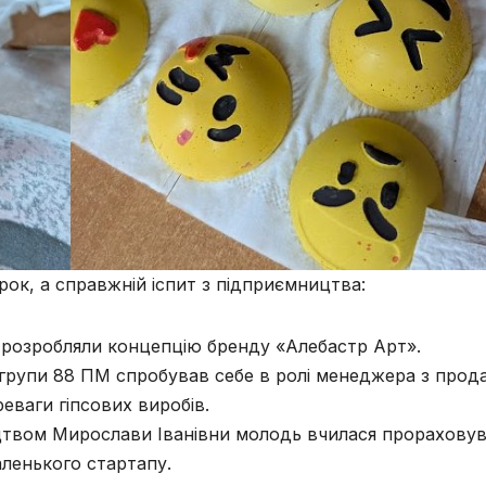
ок, а справжній іспит з підприємництва:
розробляли концепцію бренду «Алебастр Арт».
групи 88 ПМ спробував себе в ролі менеджера з прод
еваги гіпсових виробів.
цтвом Мирослави Іванівни молодь вчилася прорахову
аленького стартапу.