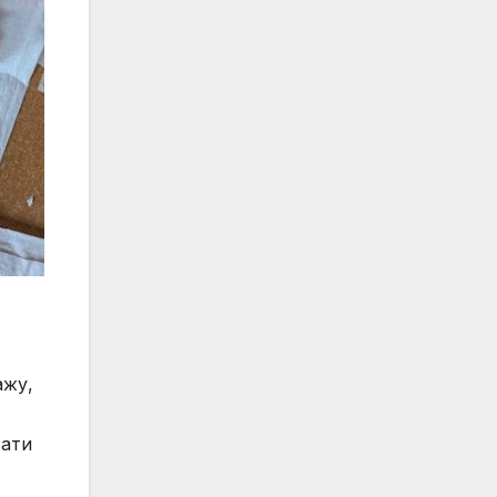
ажу,
вати